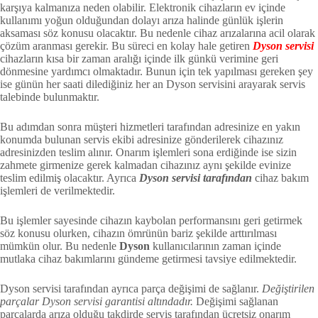
karşıya kalmanıza neden olabilir. Elektronik cihazların ev içinde
kullanımı yoğun olduğundan dolayı arıza halinde günlük işlerin
aksaması söz konusu olacaktır. Bu nedenle cihaz arızalarına acil olarak
çözüm aranması gerekir. Bu süreci en kolay hale getiren
Dyson servisi
cihazların kısa bir zaman aralığı içinde ilk günkü verimine geri
dönmesine yardımcı olmaktadır. Bunun için tek yapılması gereken şey
ise günün her saati dilediğiniz her an Dyson servisini arayarak servis
talebinde bulunmaktır.
Bu adımdan sonra müşteri hizmetleri tarafından adresinize en yakın
konumda bulunan servis ekibi adresinize gönderilerek cihazınız
adresinizden teslim alınır. Onarım işlemleri sona erdiğinde ise sizin
zahmete girmenize gerek kalmadan cihazınız aynı şekilde evinize
teslim edilmiş olacaktır. Ayrıca
Dyson servisi tarafından
cihaz bakım
işlemleri de verilmektedir.
Bu işlemler sayesinde cihazın kaybolan performansını geri getirmek
söz konusu olurken, cihazın ömrünün bariz şekilde arttırılması
mümkün olur. Bu nedenle
Dyson
kullanıcılarının zaman içinde
mutlaka cihaz bakımlarını gündeme getirmesi tavsiye edilmektedir.
Dyson servisi tarafından ayrıca parça değişimi de sağlanır.
Değiştirilen
parçalar Dyson servisi garantisi altındadır.
Değişimi sağlanan
parçalarda arıza olduğu takdirde servis tarafından ücretsiz onarım